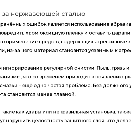
е за нержавеющей сталью
анённых ошибок является использование абразив
 повредить хром оксидную плёнку и оставить царапи
сно применение средств, содержащих агрессивные 
и, из-за чего материал становится уязвимым к агр
гнорирование регулярной очистки. Пыль, грязь и 
ханизмы, что со временем приводит к появлению 
 смазки – ещё одна частая проблема. Без должног
та становится менее плавной.
кие как удары или неправильная установка, также
ут нарушить целостность защитного слоя, что дела