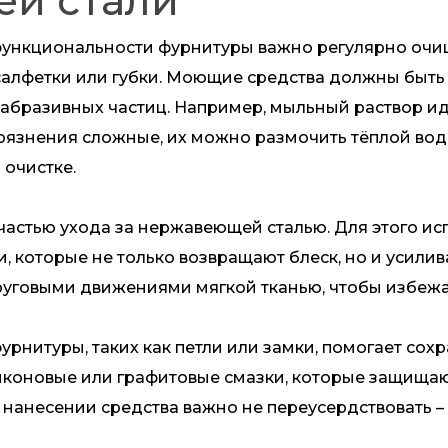
й стали
нкциональности фурнитуры важно регулярно очища
салфетки или губки. Моющие средства должны быть
 абразивных частиц. Например, мыльный раствор и
грязнения сложные, их можно размочить тёплой вод
очистке.
астью ухода за нержавеющей сталью. Для этого ис
 которые не только возвращают блеск, но и усили
руговыми движениями мягкой тканью, чтобы избежа
нитуры, таких как петли или замки, помогает сохр
иконовые или графитовые смазки, которые защищаю
нанесении средства важно не переусердствовать –