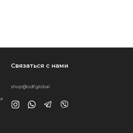
Связаться с нами
shop@odf.global
ты