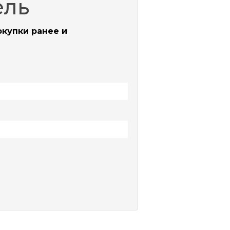
ель
окупки ранее и
й