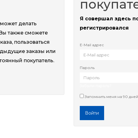
покупат
Я совершал здесь п
оможет делать
регистрировался
 Вы также сможете
аказа, пользоваться
E-Mail адрес
едыдущие заказы или
стоянный покупатель.
Пароль
Забыли пароль?
Запомнить меня на 90 дне