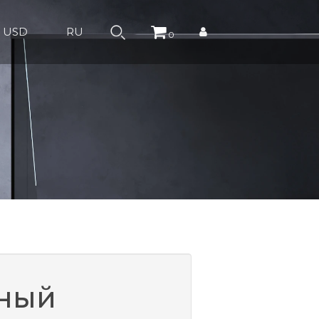
USD
RU
0
ный