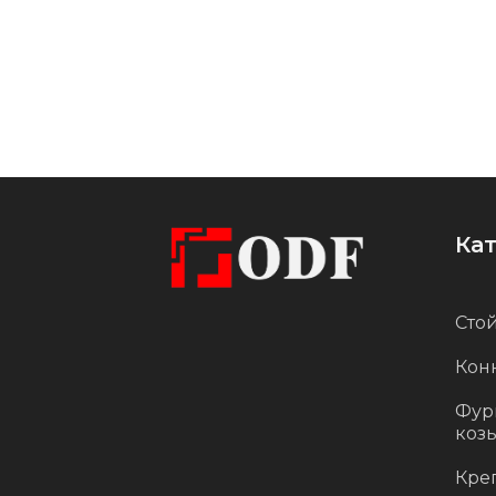
Ка
Стой
Кон
Фур
коз
Кре