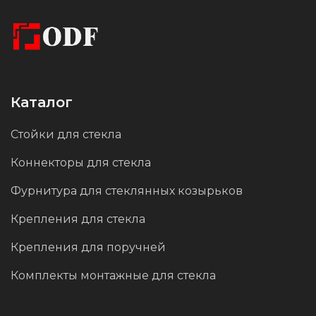
выглядит стильно и современно, но и с
практической точки зрения, повышается
устойчивость к воздействиям внешних
факторов, тем самым продлевается срок
эксплуатации стойки, а смещённая форма
Каталог
обеспечивает удобство при установке
Стойки для стекла
стеклянных конструкций в различных
Коннекторы для стекла
интерьерных решениях.
Фурнитура для стеклянных козырьков
Крепления для стекла
Крепления для поручней
Комплекты монтажные для стекла