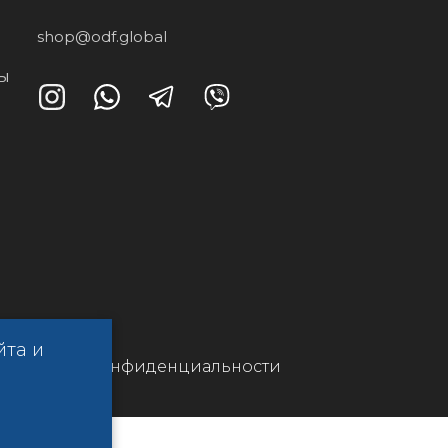
shop@odf.global
ты
йта и
Политика конфиденциальности