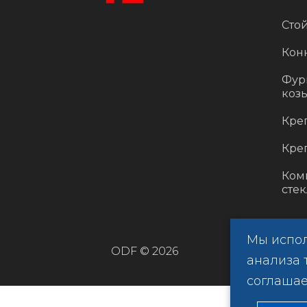
Стой
Кон
Фур
коз
Кре
Кре
Ком
стек
Мы испол
ODF © 2026
анализа 
соглашае