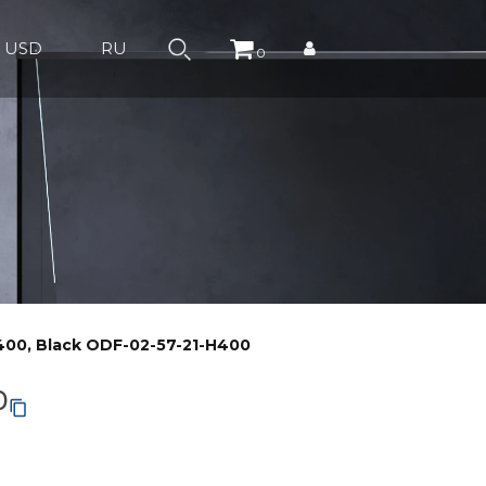
USD
RU
0
00, Black ODF-02-57-21-H400
0