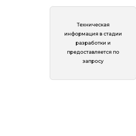
износу, что делает её идеальной
для использования как внутри
помещений, так и снаружи.
Техническая
Толщина стенки составляет 1,0
информация в стадии
мм, высота — 400 мм, толщина
разработки и
фланца 4 мм, благодаря чему
предоставляется по
обеспечивается необходимая
запросу
устойчивость конструкции.
Крепление стекла
осуществляется через отверстие
с использованием прижимной
пластины, что гарантирует
надёжную фиксацию. Отверстия,
выполненные методом