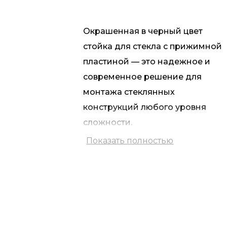
Окрашенная в черный цвет
стойка для стекла с прижимной
пластиной — это надежное и
современное решение для
монтажа стеклянных
конструкций любого уровня
сложности.
Показать полностью
Изготовлена из
высококачественной
нержавеющей стали AISI 304,
стойка обладает повышенной
устойчивостью к коррозии и