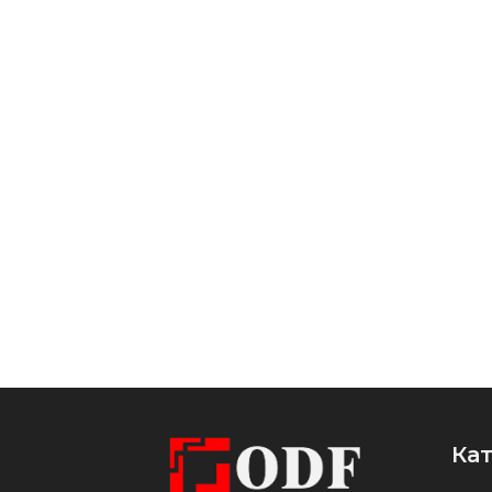
термосверления, обеспечивают
высокую точность монтажа.
Поверхность стойки обработана
методом порошковой окраски
по RAL 9005, что придаёт
изделию стильный, матово-
чёрный цвет и дополнительную
защиту от внешних воздействий.
Ка