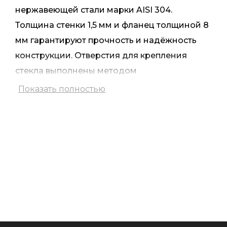
нержавеющей стали марки AISI 304.
Толщина стенки 1,5 мм и фланец толщиной 8
мм гарантируют прочность и надёжность
конструкции. Отверстия для крепления
стекла выполнены методом
термосверления, что обеспечивает точную и
Показать полностью
качественную фиксацию.
Поверхность стойки обработана методом
электроплазменной полировки, благодаря
чему она приобретает идеально гладкую,
зеркальную текстуру, устойчивую к
последствиям эксплуатации и воздействию
внешних факторов. Таким образом, изделие
не только практично в использовании, но