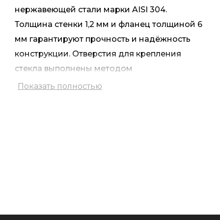
нержавеющей стали марки AISI 304.
Толщина стенки 1,2 мм и фланец толщиной 6
мм гарантируют прочность и надёжность
конструкции. Отверстия для крепления
стекла выполнены методом
термосверления, что обеспечивает точную и
Показать полностью
качественную фиксацию.
Поверхность стойки обработана методом
сатинирования, благодаря чему она
приобретает матовую текстуру, устойчивую к
последствиям эксплуатации и воздействию
внешних факторов. Таким образом, изделие
не только практично в использовании, но
также имеет стильный, элегантный вид,