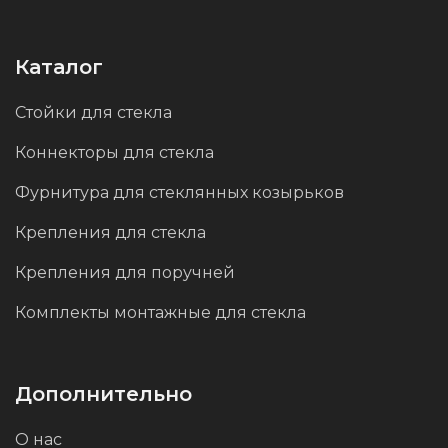
перегружая пространство. Черный цвет
поверхности вносит в интерьер контраст,
делая его более выразительным и
Каталог
запоминающимся.
Стойки для стекла
Коннекторы для стекла
Это крепление — идеальный выбор для тех,
кто любит экспериментировать с дизайном
Фурнитура для стеклянных козырьков
и стремится создать уникальный интерьер.
Крепления для стекла
Он станет ярким акцентом,
Крепления для поручней
подчеркивающим индивидуальность
вашего пространства, добавляя ему
Комплекты монтажные для стекла
современный шарм.
Дополнительно
О нас