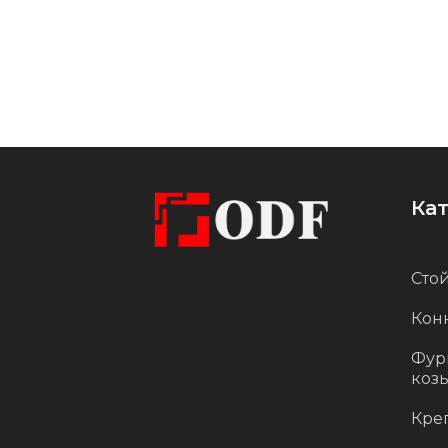
вносит в интерьер блеск и шик,
делая его более утонченным и
стильным.
Это крепление — идеальное
решение для тех, кто стремится
подчеркнуть статус и
Ка
изысканный вкус. Оно станет
ярким акцентом в вашем
Стой
интерьере, привлекая внимание
Кон
и подчеркивая красоту
стеклянных поверхностей.
Фур
коз
Кре