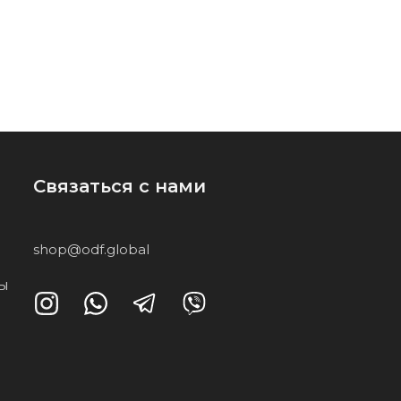
Связаться с нами
shop@odf.global
ты