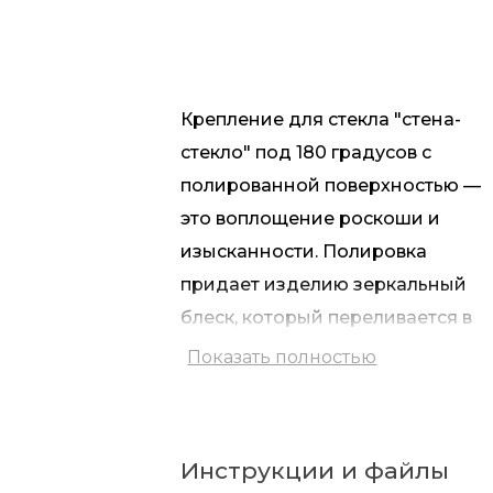
Крепление для стекла "стена-
стекло" под 180 градусов с
полированной поверхностью —
это воплощение роскоши и
изысканности. Полировка
придает изделию зеркальный
блеск, который переливается в
свете, создавая эффект дорогог
Показать полностью
аксессуара. Изготовленное из
нержавеющей стали AISI 304, эт
крепление не только имеет
Инструкции и файлы
привлекательный вид, оно также