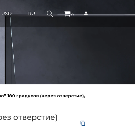
USD
RU
0
о" 180 градусов (через отверстие),
рез отверстие)