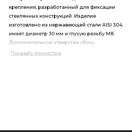
крепления, разработанный для фиксации
стеклянных конструкций. Изделие
изготовлено из нержавеющей стали AISI 304,
имеет диаметр 30 мм и глухую резьбу М8.
Дополнительное отверстие сбоку
значительно облегчает монтаж,
Показать полностью
обеспечивая точную и надежную фиксацию
на шпильке.
Конструкция позволяет легко устанавливать
стеклянные элементы благодаря
предварительно сделанным отверстиям в
стекле. Для предотвращения контакта
металла со стеклом и минимизации риска
повреждений в комплект входят ПВХ-