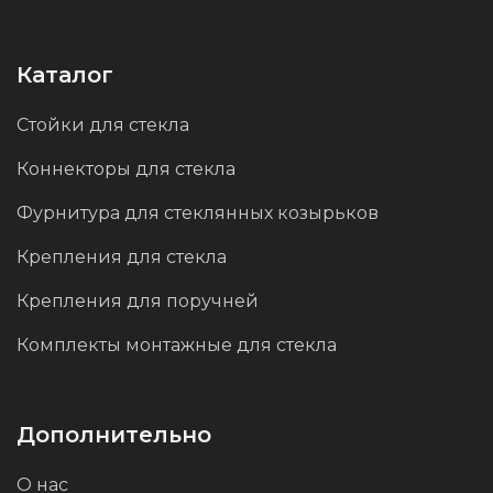
Поверхность изделия обработана методом
порошковой окраски в черный цвет. Это не
Каталог
только придает детали эстетичный и
Стойки для стекла
современный вид, но и улучшает её
Коннекторы для стекла
устойчивость к механическим
повреждениям, коррозии и воздействию
Фурнитура для стеклянных козырьков
агрессивных сред. Черное покрытие
Крепления для стекла
долговечно, устойчиво к царапинам и не
Крепления для поручней
теряет цвет со временем, что делает
изделие оптимальным выбором для
Комплекты монтажные для стекла
эксплуатации в различных условиях.
Дополнительно
О нас