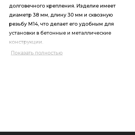
долговечного крепления. Изделие имеет
диаметр 38 мм, длину 30 мм и сквозную
резьбу М14, что делает его удобным для
установки в бетонные и металлические
конструкции.
Показать полностью
Особенность конструкции – потай на одной
из сторон, который играет важную роль при
монтаже. Во время установки шпилька
закрепляется в бетоне с помощью
химического анкера, и только после
затвердения смеси накручивается
дистанция. Потай исключает необходимость
удаления излишков затвердевшего состава,
обеспечивая плотный контакт с