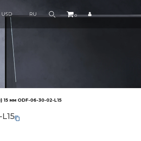
USD
RU
0
 15 мм ODF-06-30-02-L15
-L15