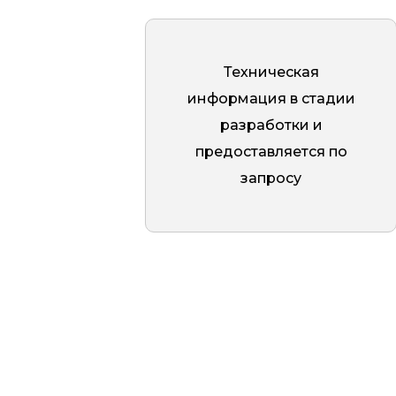
при монтаже. Во время
установки шпилька
закрепляется в бетоне с
Техническая
помощью химического анкера, и
информация в стадии
только после затвердевания
разработки и
смеси накручивается дистанция.
предоставляется по
Потай исключает
запросу
необходимость удаления
излишков затвердевшего
состава, обеспечивая плотный
контакт с поверхностью. Это не
только ускоряет монтаж, но и
снижает нагрузку на шпильку,
повышая прочность и
надежность крепления.