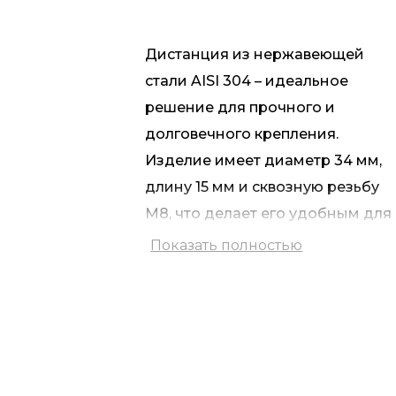
Дистанция из нержавеющей
стали AISI 304 – идеальное
решение для прочного и
долговечного крепления.
Изделие имеет диаметр 34 мм,
длину 15 мм и сквозную резьбу
М8, что делает его удобным для
установки в бетонные и
Показать полностью
металлические конструкции.
Особенность конструкции –
потай на одной из сторон,
который играет важную роль