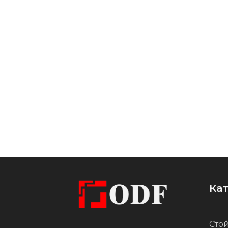
Поверхность изделия
подвергается полировке,
благодаря чему приобретает
гладкость и зеркальный блеск.
Такая обработка не только
улучшает внешний вид, но и
повышает устойчивость к
загрязнениям и коррозии, что
особенно важно для
эксплуатации в условиях
повышенной влажности или
агрессивной среды.
Ка
Стой