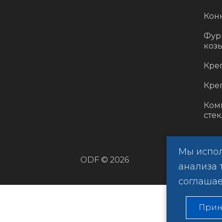
Кон
Фур
коз
Кре
Кре
Ком
стек
Мы испол
ODF © 2026
анализа 
соглашае
Прин