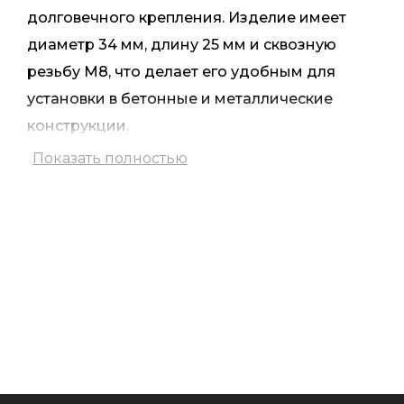
долговечного крепления. Изделие имеет
диаметр 34 мм, длину 25 мм и сквозную
резьбу М8, что делает его удобным для
установки в бетонные и металлические
конструкции.
Показать полностью
Особенность конструкции – потай на одной
из сторон, который играет важную роль при
монтаже. Во время установки шпилька
закрепляется в бетоне с помощью
химического анкера, и только после
затвердевания смеси накручивается
дистанция. Потай исключает необходимость
удаления излишков затвердевшего состава,
обеспечивая плотный контакт с