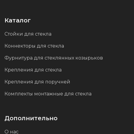
устойчивым к загрязнениям и коррозии, а
также подчеркивает его эстетическую
привлекательность. Такое покрытие
Каталог
идеально для интерьеров, где важны стиль и
Стойки для стекла
безупречный внешний вид.
Коннекторы для стекла
Фурнитура для стеклянных козырьков
Крепления для стекла
Крепления для поручней
Комплекты монтажные для стекла
Дополнительно
О нас