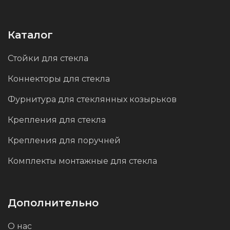
эксплуатации увеличивается, а монтаж
становиться более простым и комфортным.
Каталог
Матовая сатинированная обработка делает
Стойки для стекла
поверхность равномерно шероховатой,
Коннекторы для стекла
снижает видимость отпечатков пальцев и
мелких царапин, сохраняя первичный
Фурнитура для стеклянных козырьков
внешний вид даже при интенсивной
Крепления для стекла
эксплуатации.
Крепления для поручней
Комплекты монтажные для стекла
Дополнительно
О нас