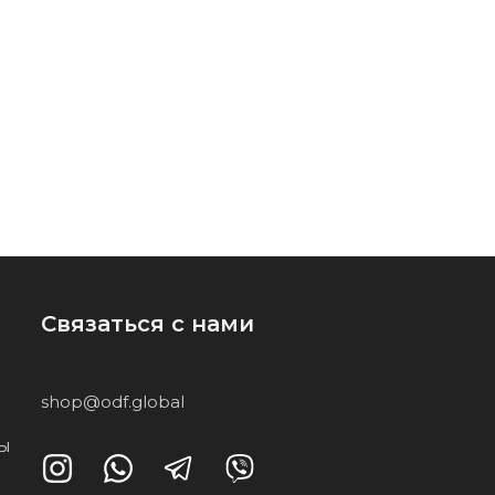
Связаться с нами
shop@odf.global
ты