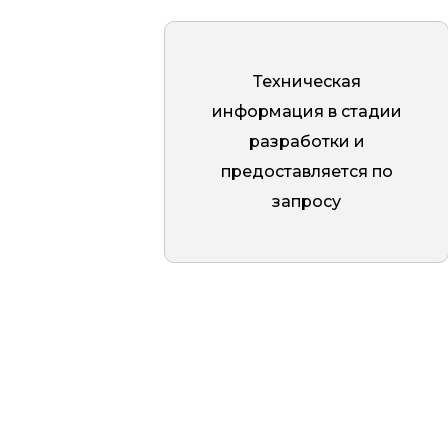
одной стороны, для облегчения
монтажа. При установке шпилька
закрепляется в основание с помощью
Техническая
химического анкера, а после
информация в стадии
затвердения смеси, накручивается
разработки и
дистанция. Потай предотвращает
предоставляется по
скопление излишков клеевого состава,
запросу
обеспечивая плотное прилегание.
Полированная поверхность придает
изделию зеркальный блеск, делает его
устойчивым к загрязнениям и
коррозии, а также подчеркивает его
эстетическую привлекательность.
Такое покрытие идеально для
интерьеров, где важна высокая