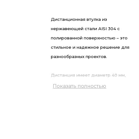
Дистанционная втулка из
нержавеющей стали AISI 304 с
полированной поверхностью – это
стильное и надежное решение для
разнообразных проектов.
Дистанция имеет диаметр 40 мм,
длину 50 мм, сквозную резьбу М8. Она
Показать полностью
идеально подходит для установки в
бетонные и металлические
конструкции.
Ключевая особенность –
это потай, с