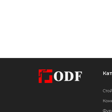
детализация и качество отделки.
Ка
Стой
Кон
Фур