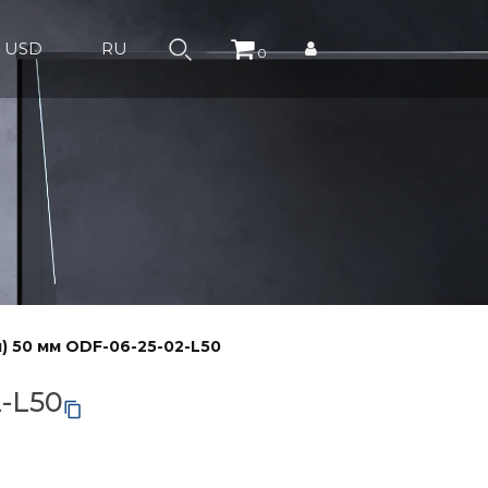
USD
RU
0
) 50 мм ODF-06-25-02-L50
2-L50