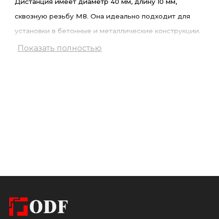
Дистанция имеет диаметр 40 мм, длину 10 мм,
сквозную резьбу М8. Она идеально подходит для
установки в бетонные и металлические конструкции.
Показать полностью
Ключевая особенность –
это потай, с одной стороны,
для облегчения монтажа. При установке шпилька
закрепляется в основание с помощью химического
анкера, а после затвердения смеси, накручивается
дистанция. Потай предотвращает скопление
излишков клеевого состава, обеспечивая плотное
прилегание.
Полированная поверхность придает
изделию зеркальный блеск, делает его устойчивым к
загрязнениям и коррозии, а также подчеркивает его
эстетическую привлекательность. Такое покрытие
идеально для интерьеров, где важна высокая