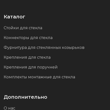
поверхность равномерно шероховатой, снижает
видимость отпечатков пальцев и мелких царапин,
Каталог
сохраняя
первичный
внешний вид даже при
интенсивной эксплуатации.
Стойки для стекла
Коннекторы для стекла
Фурнитура для стеклянных козырьков
Крепления для стекла
Крепления для поручней
Комплекты монтажные для стекла
Дополнительно
О нас