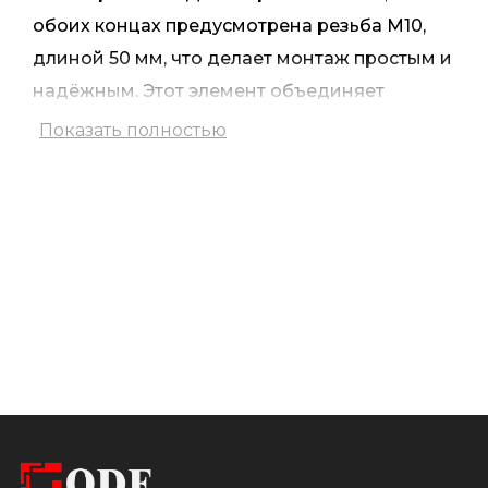
обоих концах предусмотрена резьба М10,
длиной 50 мм, что делает монтаж простым и
надёжным. Этот элемент объединяет
прочность, долговечность и современный
Показать полностью
вид.