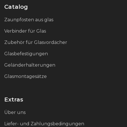
Eleganz und sein modernes Design
Catalog
unterstreicht.
Zaunpfosten aus glas
Verbinder für Glas
Zubehör für Glasvordächer
Glasbefestigungen
Geländerhalterungen
Glasmontagesätze
Extras
Über uns
Liefer- und Zahlungsbedingungen