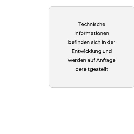
Die Oberfläche des pfosten ist
satiniert, was dem Produkt ein
mattes, elegantes Aussehen
Technische
verleiht und es für jedes
Informationen
Architekturprojekt geeignet
befinden sich in der
macht.
Entwicklung und
werden auf Anfrage
bereitgestellt