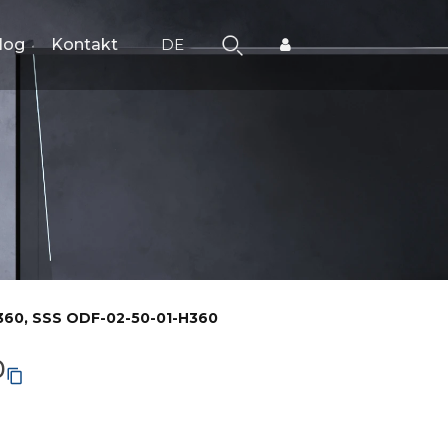
log
Kontakt
DE
H360, SSS ODF-02-50-01-H360
0