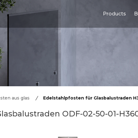
Products
B
sten aus glas
Edelstahlpfosten für Glasbalustraden 
 Glasbalustraden ODF-02-50-01-H36