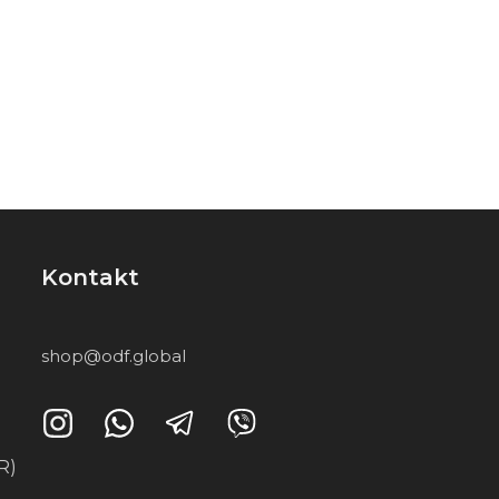
Kontakt
shop@odf.global
R)