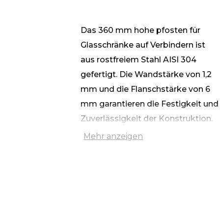
Das 360 mm hohe pfosten für
Glasschränke auf Verbindern ist
aus rostfreiem Stahl AISI 304
gefertigt. Die Wandstärke von 1,2
mm und die Flanschstärke von 6
mm garantieren die Festigkeit und
Zuverlässigkeit der Konstruktion.
Die Löcher für die Glasbefestigung
Mehr anzeigen
werden durch Thermobohren
hergestellt, was eine präzise und
qualitative Befestigung
gewährleistet.