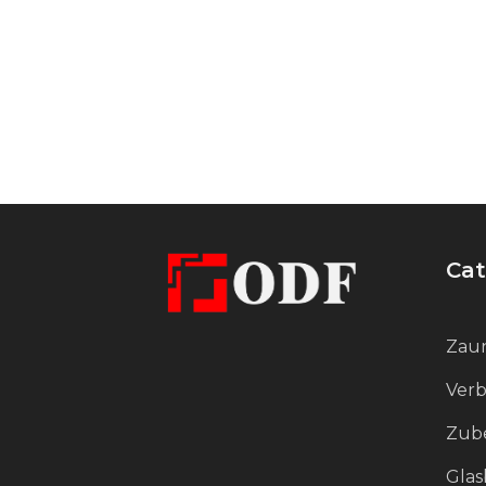
Cat
Zaun
Verb
Zube
Glas