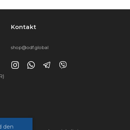
Kontakt
shop@odf.global
R)
d den