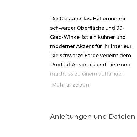
Die Glas-an-Glas-Halterung mit
schwarzer Oberfläche und 90-
Grad-Winkel ist ein kühner und
moderner Akzent für Ihr Interieur.
Die schwarze Farbe verleiht dem
Produkt Ausdruck und Tiefe und
macht es zu einem auffälligen
Designelement. Die aus Edelstahl
Mehr anzeigen
AISI 304 gefertigte Halterung
vereint Stil und Zuverlässigkeit: Sie
ist korrosionsbeständig und
Anleitungen und Dateien
widerstandsfähig gegen
mechanische Einwirkungen, was