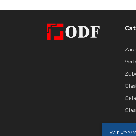
Dieses Halterung ist die ideale
Wahl für alle, die gerne mit Design
Cat
experimentieren und eine
einzigartige Inneneinrichtung
schaffen wollen. Die Halterung
Zaun
wird zu einem leuchtenden Akzent,
Verb
der die Individualität Ihres Raumes
Zube
unterstreicht und ihm einen
modernen Charme verleiht.
Glas
Gel
Gla
Wir verw