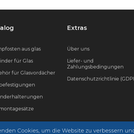
alog
Extras
pfosten aus glas
Über uns
inder für Glas
Liefer- und
Zahlungsbedingungen
hör für Glasvordächer
Datenschutzrichtlinie (GDP
befestigungen
änderhalterungen
smontagesätze
enden Cookies, um die Website zu verbessern un