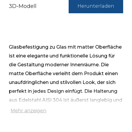
3D-Modell
Herunterladen
Glasbefestigung zu Glas mit matter Oberfläche
ist eine elegante und funktionelle Lösung für
die Gestaltung moderner Innenräume. Die
matte Oberfläche verleiht dem Produkt einen
unaufdringlichen und stilvollen Look, der sich
perfekt in jedes Design einfügt. Die Halterung
aus Edelstahl AISI 304 ist äußerst langlebig und
korrosionsbeständig und damit eine gute Wahl
Mehr anzeigen
für eine lange Lebensdauer.