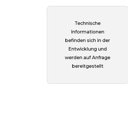
Installation eine wichtige Rolle
spielt. Bei der Montage wird der
Bolzen mit einem chemischen
Technische
Anker im Beton fixiert, und erst
Informationen
nach dem Aushärten der Mischung
befinden sich in der
wird der Abstand angeschraubt.
Entwicklung und
Durch das Versenken entfällt die
werden auf Anfrage
Notwendigkeit, überschüssige
bereitgestellt
ausgehärtete Masse zu entfernen,
wodurch ein enger Kontakt mit de
Oberfläche gewährleistet wird.
Dies beschleunigt nicht nur den
Einbau, sondern verringert auch
die Belastung des Dübels und
erhöht die Festigkeit und