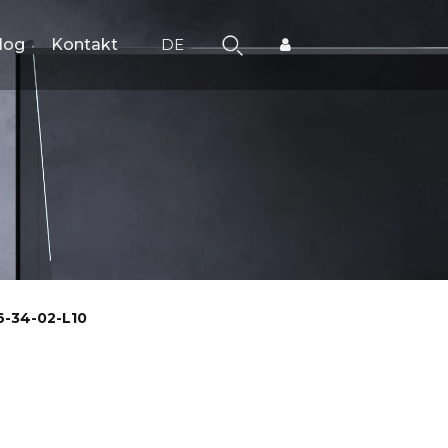
log
Kontakt
DE
-34-02-L10