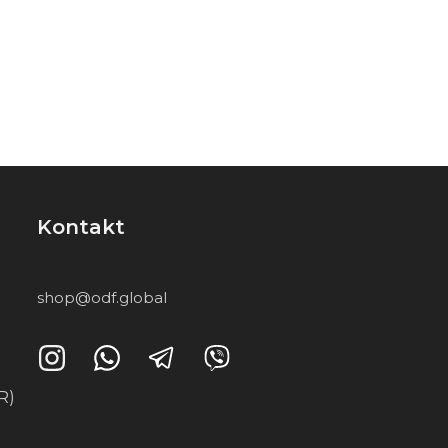
Kontakt
shop@odf.global
R)