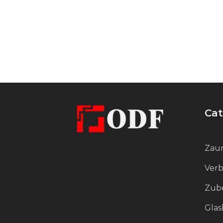
Zuverlässigkeit der Befestigung.
Die Oberfläche des Produkts wird
poliert, um ihr einen glatten und
spiegelähnlichen Glanz zu
verleihen. Diese Behandlung
verbessert nicht nur das Aussehen,
sondern erhöht auch die
Cat
Widerstandsfähigkeit gegen
Schmutz und Korrosion, was
Zaun
besonders wichtig für den Einsatz
in feuchten oder aggressiven
Verb
Umgebungen ist.
Zube
Glas