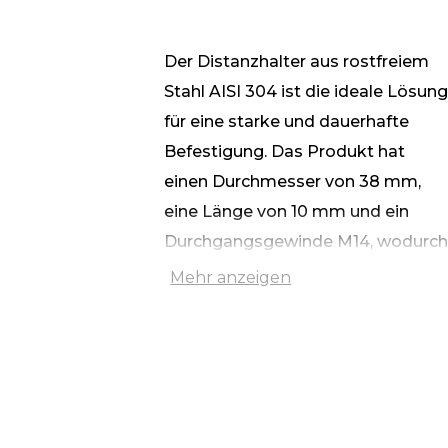
Der Distanzhalter aus rostfreiem
Stahl AISI 304 ist die ideale Lösun
für eine starke und dauerhafte
Befestigung. Das Produkt hat
einen Durchmesser von 38 mm,
eine Länge von 10 mm und ein
Durchgangsgewinde M14, wodurc
es sich für die Installation in Beton-
Mehr anzeigen
und Metallstrukturen eignet.
Ein besonderes Merkmal der
Konstruktion ist eine Senkung an
einer der Seiten, die bei der