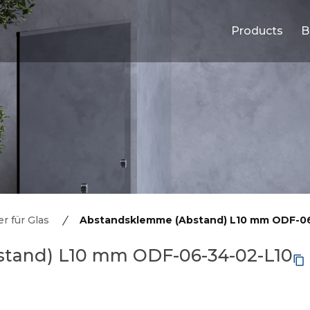
Products
B
r für Glas
Abstandsklemme (Abstand) L10 mm ODF-06
tand) L10 mm ODF-06-34-02-L10