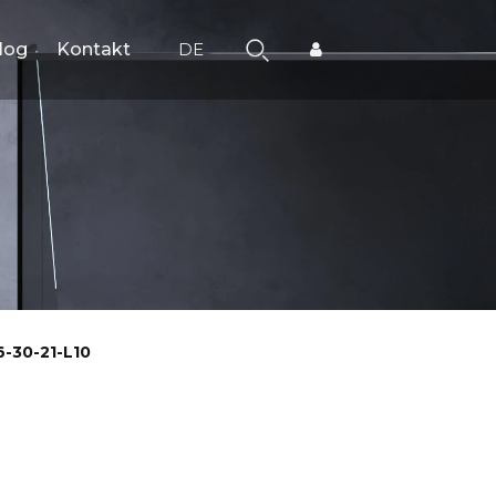
log
Kontakt
DE
-30-21-L10