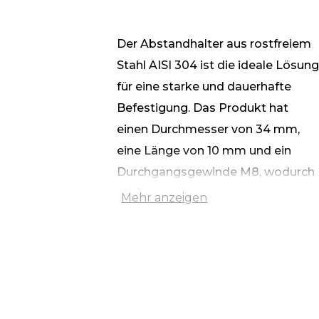
Der Abstandhalter aus rostfreiem
Stahl AISI 304 ist die ideale Lösun
für eine starke und dauerhafte
Befestigung. Das Produkt hat
einen Durchmesser von 34 mm,
eine Länge von 10 mm und ein
Durchgangsgewinde M8, wodurch
es sich für die Installation in Beton-
Mehr anzeigen
und Metallstrukturen eignet.
Ein besonderes Merkmal der
Konstruktion ist eine Senkung an
einer der Seiten, die bei der