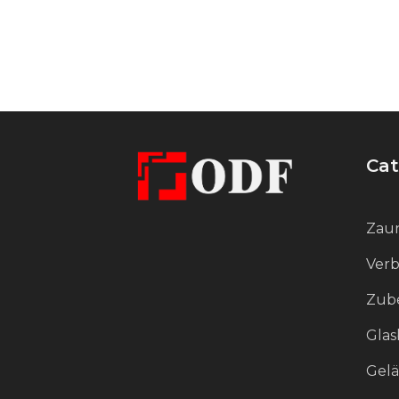
Zuverlässigkeit der Befestigung.
Die Oberfläche ist schwarz
pulverbeschichtet. Dies verleiht
dem Produkt ein elegantes und
schlichtes Aussehen und bietet
Cat
zusätzlichen Schutz gegen
Feuchtigkeit, mechanische
Beschädigungen und Chemikalien.
Zaun
Die Beschichtung ist kratz- und
Verb
lichtecht und eignet sich daher
hervorragend für den Einsatz in
Zube
einer Vielzahl von Umgebungen.
Glas
Gel