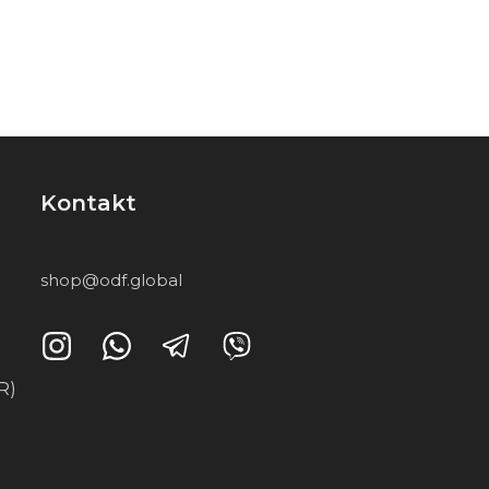
Kontakt
shop@odf.global
R)