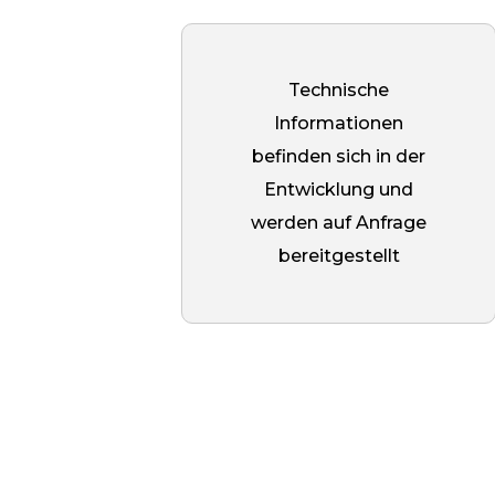
Installation eine wichtige Rolle
spielt. Bei der Montage wird der
Bolzen mit einem chemischen
Technische
Anker im Beton fixiert, und erst
Informationen
nach dem Aushärten der Mischung
befinden sich in der
wird der Abstand angeschraubt.
Entwicklung und
Durch das Versenken entfällt die
werden auf Anfrage
Notwendigkeit, überschüssige
bereitgestellt
ausgehärtete Masse zu entfernen,
wodurch ein enger Kontakt mit de
Oberfläche gewährleistet wird.
Dies beschleunigt nicht nur den
Einbau, sondern verringert auch
die Belastung des Dübels und
erhöht die Festigkeit und