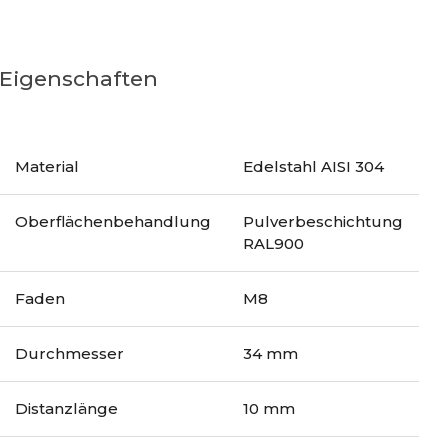
Eigenschaften
Material
Edelstahl AISI 304
Oberflächenbehandlung
Pulverbeschichtung
RAL900
Faden
M8
Durchmesser
34 mm
Distanzlänge
10 mm