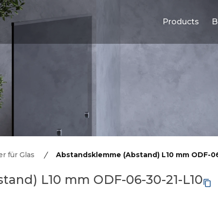
Products
B
r für Glas
Abstandsklemme (Abstand) L10 mm ODF-06
tand) L10 mm ODF-06-30-21-L10