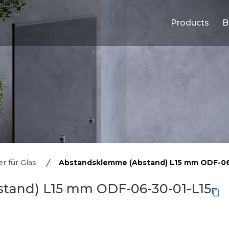
Products
B
r für Glas
Abstandsklemme (Abstand) L15 mm ODF-06
tand) L15 mm ODF-06-30-01-L15