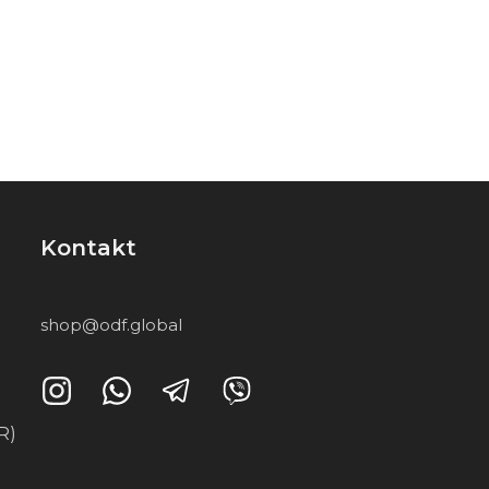
Kontakt
shop@odf.global
R)