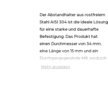
Der Abstandhalter aus rostfreiem
Stahl AISI 304 ist die ideale Lösun
für eine starke und dauerhafte
Befestigung. Das Produkt hat
einen Durchmesser von 34 mm,
eine Länge von 15 mm und ein
Durchgangsgewinde M8, wodurch
es sich für die Installation in Beton-
Mehr anzeigen
und Metallstrukturen eignet.
Ein besonderes Merkmal der
Konstruktion ist eine Senkung an
einer der Seiten, die bei der