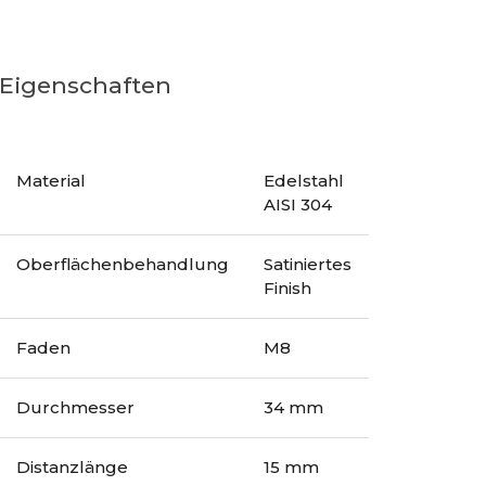
Eigenschaften
Material
Edelstahl
AISI 304
Oberflächenbehandlung
Satiniertes
Finish
Faden
M8
Durchmesser
34 mm
Distanzlänge
15 mm