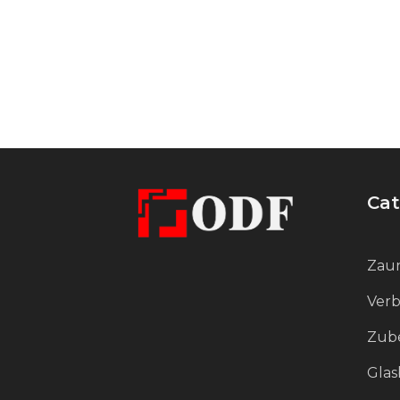
Zuverlässigkeit der Befestigung.
Der Abstandhalter hat eine
satinierte, matte Oberfläche. Diese
Behandlung verleiht dem Produkt
eine gleichmäßige Rauheit und ein
elegantes Aussehen. Die matte
Textur verringert die
Cat
Wahrscheinlichkeit von Abdrücken
und kleinen Kratzern und
Zaun
gewährleistet eine lange
Lebensdauer auch bei starker
Verb
Beanspruchung.
Zube
Glas