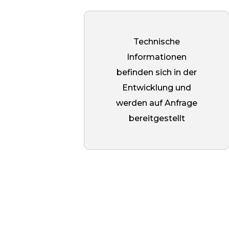
Installation eine wichtige Rolle
spielt. Bei der Montage wird der
Bolzen mit einem chemischen
Technische
Anker im Beton fixiert, und erst
Informationen
nach dem Aushärten der Mischung
befinden sich in der
wird der Abstand angeschraubt.
Entwicklung und
Durch das Versenken entfällt die
werden auf Anfrage
Notwendigkeit, überschüssige
bereitgestellt
ausgehärtete Masse zu entfernen,
wodurch ein enger Kontakt mit de
Oberfläche gewährleistet wird.
Dies beschleunigt nicht nur die
Montage, sondern reduziert auch
die Belastung des Dübels und
erhöht die Festigkeit und