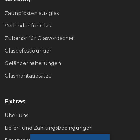
Die matt-satinierte Oberfläche sorgt für eine
Zaunpfosten aus glas
gleichmäßig raue Oberfläche, wodurch die
Verbinder für Glas
Sichtbarkeit von Fingerabdrücken und kleineren
Kratzern verringert wird und das ursprüngliche
Zubehör für Glasvordächer
Aussehen auch bei starker Beanspruchung
Glasbefestigungen
erhalten bleibt.
Geländerhalterungen
Glasmontagesätze
Extras
Über uns
Liefer- und Zahlungsbedingungen