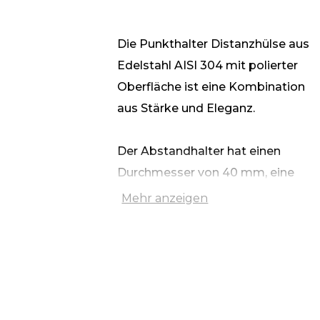
Die Punkthalter Distanzhülse aus
Edelstahl AISI 304 mit polierter
Oberfläche ist eine Kombination
aus Stärke und Eleganz.
Der Abstandhalter hat einen
Durchmesser von 40 mm, eine
Länge von 30 mm und ein M10-
Mehr anzeigen
Durchgangsgewinde. Sie ist ideal
für den Einbau in Beton- und
Metallkonstruktionen.
Ein wesentliches Merkmal ist die