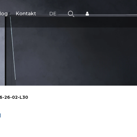
log
Kontakt
DE
6-26-02-L30