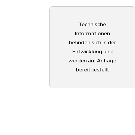
Senkbohrung auf einer Seite, die
den Einbau erleichtert. Beim
Einbau wird der Bolzen mit einem
Technische
chemischen Dübel im Untergrund
Informationen
fixiert und nach dem Aushärten
befinden sich in der
der Mischung wird der Abstand
Entwicklung und
angeschraubt.
werden auf Anfrage
bereitgestellt
Die polierte Oberfläche verleiht
dem Produkt einen spiegelnden
Glanz, macht es schmutz- und
korrosionsbeständig und
unterstreicht seine ästhetische
Wirkung. Diese Beschichtung ist
ideal für Innenräume, in denen es