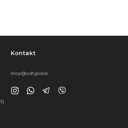
Kontakt
shop@odf.global
R)