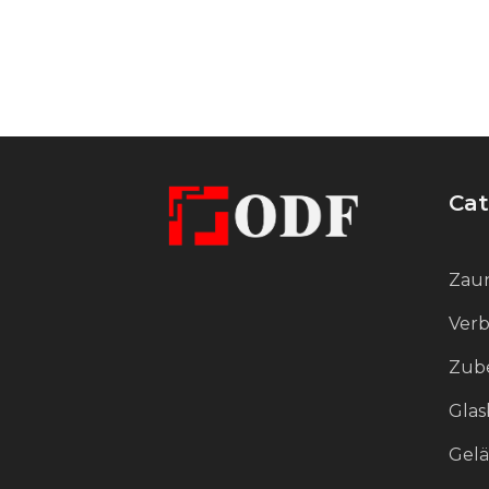
auf Stil und tadelloses Aussehen
ankommt.
Cat
Zaun
Verb
Zube
Glas
Gel