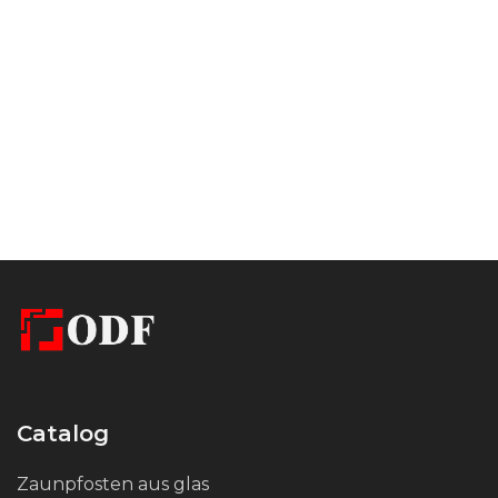
Metallkonstruktionen.
Zur einfacheren Montage ist der Abstand mit
einem versteckten Loch ausgestattet. Bei der
Montage wird der Bolzen zunächst mit einem
chemischen Anker fixiert und nach dem
Aushärten der Masse wird der Abstand
verschraubt. Der Senker sorgt für eine
zuverlässige Verbindung ohne Entfernung von
Kleberesten, was die Lebensdauer erhöht und
die Montage einfacher und komfortabler
macht.
Catalog
Die matt-satinierte Oberfläche sorgt für eine
Zaunpfosten aus glas
gleichmäßig raue Oberfläche, wodurch die