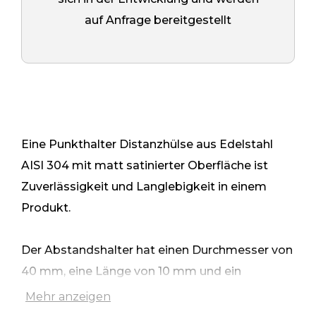
auf Anfrage bereitgestellt
Eine Punkthalter Distanzhülse aus Edelstahl
AISI 304 mit matt satinierter Oberfläche ist
Zuverlässigkeit und Langlebigkeit in einem
Produkt.
Der Abstandshalter hat einen Durchmesser von
40 mm, eine Länge von 10 mm und ein
durchgehendes M10-Gewinde und ist somit die
Mehr anzeigen
optimale Wahl für den Einbau in Beton- und