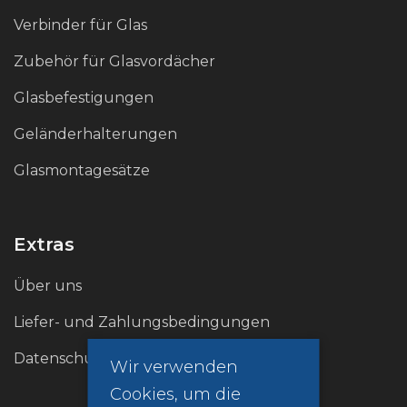
Verbinder für Glas
Sichtbarkeit von Fingerabdrücken und kleineren
Kratzern verringert wird und das ursprüngliche
Zubehör für Glasvordächer
Aussehen auch bei starker Beanspruchung
Glasbefestigungen
erhalten bleibt.
Geländerhalterungen
Glasmontagesätze
Extras
Über uns
Liefer- und Zahlungsbedingungen
Datenschutzrichtlinie (GDPR)
Wir verwenden
Cookies, um die