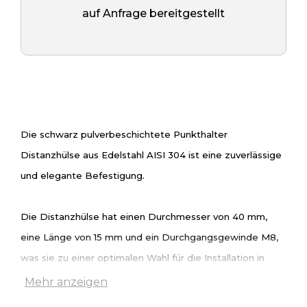
auf Anfrage bereitgestellt
Die schwarz pulverbeschichtete Punkthalter
Distanzhülse aus Edelstahl AISI 304 ist eine zuverlässige
und elegante Befestigung.
Die Distanzhülse hat einen Durchmesser von 40 mm,
eine Länge von 15 mm und ein Durchgangsgewinde M8,
was sie zu einer optimalen Wahl für die Installation in
Beton- und Metallstrukturen macht.
Mehr anzeigen