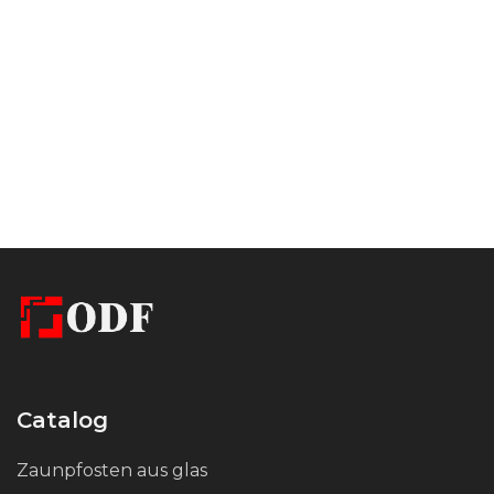
Die einseitige Senkung sorgt für eine einfache Montage:
Nach der Befestigung des Dübels mit einem chemischen
Dübel wird der Abstandhalter ohne Resthärtemittel
aufgeschraubt. Dies garantiert einen festen Sitz und eine
äußerst zuverlässige Verbindung.
Die schwarze Pulverbeschichtung verleiht dem Produkt
nicht nur ein schlichtes Aussehen, sondern erhöht auch
die Beständigkeit gegen Korrosion, mechanische
Beschädigungen und Witterungseinflüsse. Die schwarz
gefärbte Punkthalter Distanzhülse eignet sich
hervorragend für moderne und industrielle Innenräume.
Catalog
Zaunpfosten aus glas