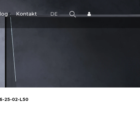
log
Kontakt
DE
6-25-02-L50