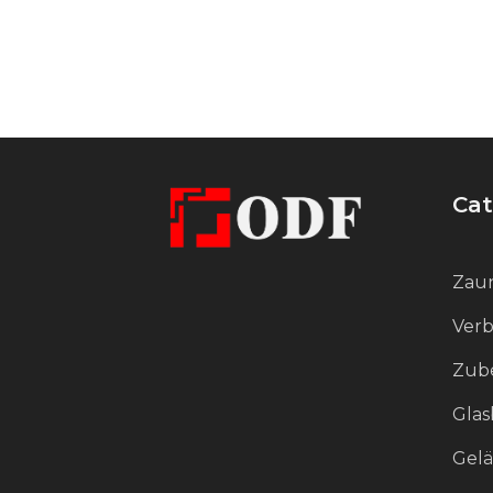
Detailgenauigkeit und Qualität der
Ausführung ankommt.
Cat
Zaun
Verb
Zube
Glas
Gel