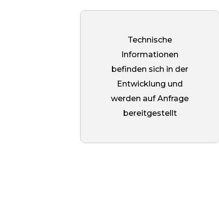
auf einer Seite, die den Einbau erleichtert
Beim Einbau wird der Bolzen mit einem
chemischen Anker im Untergrund
Technische
verankert und nach dem Aushärten der
Informationen
Mischung wird der Abstand verschraubt.
befinden sich in der
Die Senkung verhindert, dass sich
Entwicklung und
überschüssiger Klebstoff ansammelt, und
werden auf Anfrage
gewährleistet einen festen Sitz.
bereitgestellt
Die polierte Oberfläche verleiht dem
Produkt einen Spiegelglanz, macht es
schmutz- und korrosionsbeständig und
unterstreicht seine ästhetische Wirkung.
Diese Beschichtung ist ideal für
Innenräume, in denen es auf eine hohe