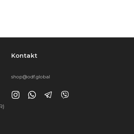
Kontakt
shop@odf.global
R)