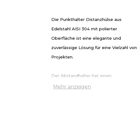
Die Punkthalter Distanzhülse aus
Edelstahl AISI 304 mit polierter
Oberfläche ist eine elegante und
zuverlässige Lösung für eine Vielzahl von
Projekten.
Der Abstandhalter hat einen
Durchmesser von 40 mm, eine Länge von
Mehr anzeigen
50 mm und ein M8-Durchgangsgewinde.
Sie ist ideal für den Einbau in Beton- und
Metallkonstruktionen.
Ein wesentliches Merkmal ist die Senkun