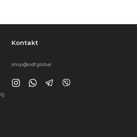
Kontakt
shop@odf.global
R)