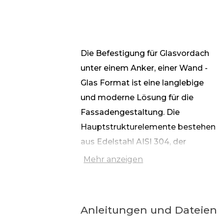
Die Befestigung für Glasvordach
unter einem Anker, einer Wand -
Glas Format ist eine langlebige
und moderne Lösung für die
Fassadengestaltung. Die
Hauptstrukturelemente bestehen
aus Edelstahl AISI 304, der
Korrosionsbeständigkeit und
Mehr anzeigen
Haltbarkeit gewährleistet. Die
Oberflächenbehandlung mittels
Satinierung verleiht den Teilen ein
Anleitungen und Dateien
mattes, ästhetisch ansprechendes