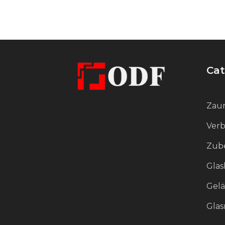
sorgt für ein minimalistisches und
optisch leichtes Erscheinungsbild
und sorgt gleichzeitig für eine
hohe Widerstandsfähigkeit der
Cat
Struktur gegenüber Wind- und
Schneelasten. Dieses
Befestigungssystem fügt sich
Zaun
perfekt in die moderne Architektur
Verb
ein, unterstreicht deren Stil und
Zube
sorgt für ein harmonisches
Erscheinungsbild des Gebäudes.
Glas
Gel
Gla