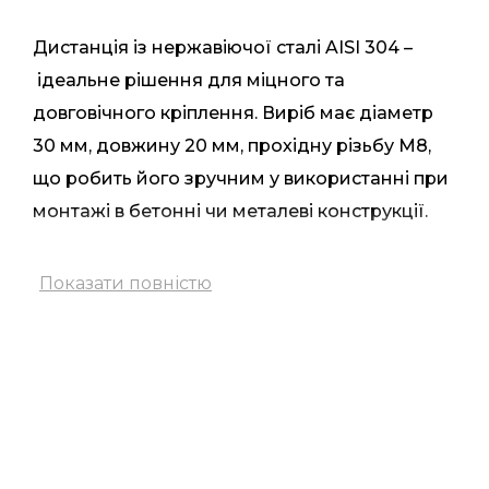
Дистанція із нержавіючої сталі AISI 304 –
ідеальне рішення для міцного та
довговічного кріплення. Виріб має діаметр
30 мм, довжину 20 мм
,
прохідну різьбу М8,
що робить його зручним у використанні при
монтажі в бетонні чи металеві конструкції.
Особливість конструкції – потай на одній
із
Показати повністю
сторін, який відіграє важливу роль під час
монтажу. Під час установки
,
шпилька
закріплюється в бетоні за допомогою
хімічного анкера, і тільки після
застигання
суміші накручується дистанція. Потай
виключає необхідність видалення надлишків