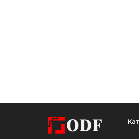
методом порошкового
фарбування в чорний колір. Це
надає виробу стильного
та
строгого
вигляду, а також
забезпечує додатковий захист
від вологи, механічних
пошкоджень і впливу хімічних
речовин. Покриття стійке до
подряпин і
вигорання
, що
робить дистанцію чудовим
вибором для експлуатації в
різноманітних умовах.
Ка