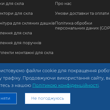
ки для скла
Про нас
ектори для скла
Умови доставки та оплати
ітура для скляних дашків
Політика обробки
персональних даних (GDP
лення для скла
лення для поручнів
плекти монтажні для скла
истовуємо файли cookie для покращення робо
зу трафіку. Продовжуючи використання сайту, в
тесь з нашою
Політикою конфіденційності
.
няти
Не погоджуюсь