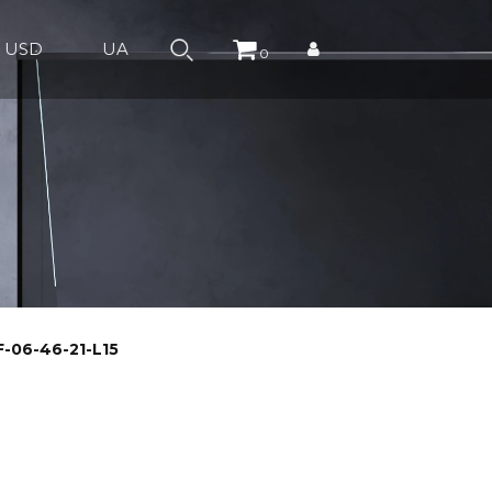
USD
UA
0
F-06-46-21-L15