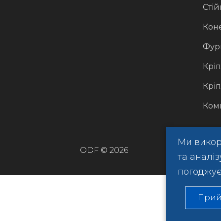
Стій
Кон
Фурн
Кріп
Кріп
Ком
Ми викор
ODF © 2026
та аналі
погоджує
Прий