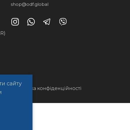
shop@odf.global
R)
ти сайту
Політика конфіденційності
и