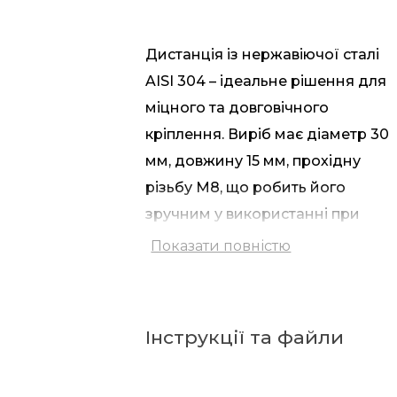
Дистанція із нержавіючої сталі
AISI 304 – ідеальне рішення для
міцного та довговічного
кріплення. Виріб має діаметр 30
мм, довжину 15 мм
,
прохідну
різьбу М8, що робить його
зручним у використанні при
монтажі в бетонні чи металеві
Показати повністю
конструкції.
Особливість конструкції – потай
Інструкції та файли
на одній
із
сторін, який відіграє
важливу роль під час монтажу.