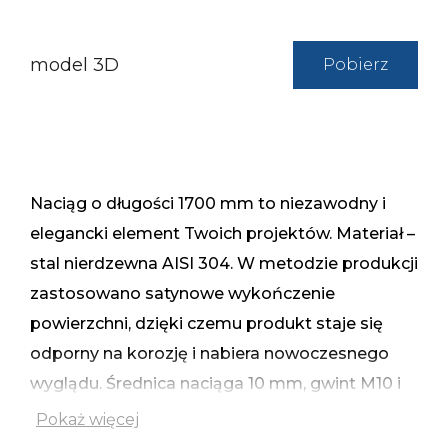
model 3D
Pobierz
Naciąg o długości 1700 mm to niezawodny i
elegancki element Twoich projektów. Materiał –
stal nierdzewna AISI 304. W metodzie produkcji
zastosowano satynowe wykończenie
powierzchni, dzięki czemu produkt staje się
odporny na korozję i nabiera nowoczesnego
wyglądu. Średnica naciąga 10 mm, gwint M10 i
długość na końcach 50 mm, zapewniają
Pokaż więcej
łatwość montażu i niezawodność działania.