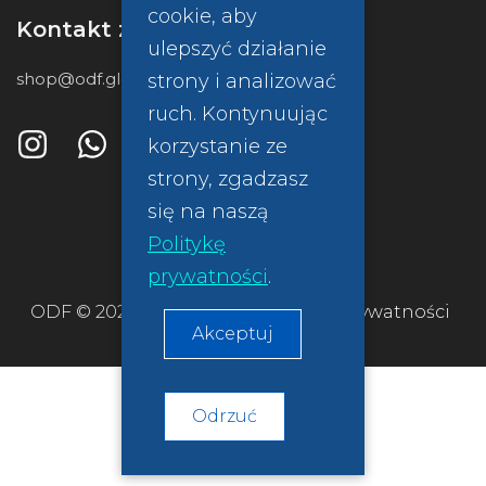
cookie, aby
Kontakt z nami
ulepszyć działanie
shop@odf.global
strony i analizować
ruch. Kontynuując
korzystanie ze
strony, zgadzasz
się na naszą
Politykę
prywatności
.
ODF © 2026
Polityka prywatności
Akceptuj
Odrzuć